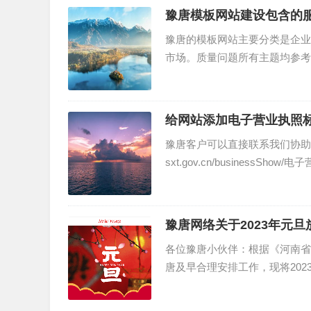
豫唐模板网站建设包含的
豫唐的模板网站主要分类是企业
市场。质量问题所有主题均参考《
设置规范（2022...
给网站添加电子营业执照
豫唐客户可以直接联系我们协助配置电
sxt.gov.cn/businessS
豫唐网络关于2023年元
各位豫唐小伙伴：根据《河南省
唐及早合理安排工作，现将2023
调休，共...