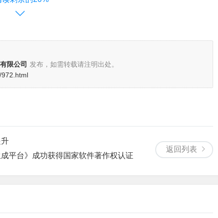
南侧御路南段西侧
有限公司
发布，如需转载请注明出处。
路交叉口东350米路南（汤阴县审计局院内西楼2层）
/972.html
术服务！
汤阴县豫唐网络科技有限公司
2026年6月22日
提升
返回列表
生成平台》成功获得国家软件著作权认证