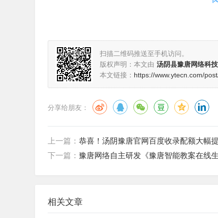
服务电话：155-6573-9115
服务邮箱：admim@ytecn.com
总部地址：河南省安阳市汤阴县人和路西段
扫描二维码推送至手机访问。
版权声明：本文由
汤阴县豫唐网络科技
运营地址：河南省安阳市汤阴县岳庙街与精忠
本文链接：
https://www.ytecn.com/post
我们将一如既往地为您提供专业、高效的技
分享给朋友：
上一篇：
恭喜！汤阴豫唐官网百度收录配额大幅
下一篇：
豫唐网络自主研发《豫唐智能教案在线
相关文章