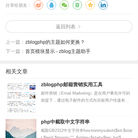
分享给朋友：
返回列表
上一篇：
zblogphp的主题如何更换？
下一篇：
首页模块显示 - zblog主题助手
相关文章
zblogphp邮箱营销实用工具
邮件营销（Email Marketing）是在用户事先许可的
前提下，通过电子邮件的方式向目标用户传递有价
值信息的一种网络营销手段。Email营销有三个基本
因素：用户许可、电子邮件传递信息、信息对用户
有...
php中截取中文字符串
截取GB2312中文字符串functionmysubstr($str,$star
t,$len){ $tmpstr=""; $strlen=$start+$len; for($...