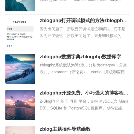
zblogphp打开调试模式的方法zblogphp
程序报错怎么办
因为出问题了，所以要开调试定位和解决，而不是
因为开了调试，所以出问题了。未开调试模式的报
错界面但只发这种图片，是寻求不到帮助的，除非
发图的时候主题或者插件的作者正好看到了。所
以，我们需要开启调试模...
zblogphp数据字典zblogphp数据库字典z
blogphp数据表字段大全
zblogphp系统默认为8张表，分别为category（分类
表）、comment（评论表）、config（系统和应用配
置表）、member（用户表）、module（模块表）、
post（文章表（含...
zblogphp开源免费、小巧强大的博客程序
与CMS建站系统
Z-BlogPHP 基于 PHP 平台，支持 MySQL(含 Maria
DB)、SQLite 和 PostgreSQL 数据库。期待它能成
为您建站、写博的上佳选择。我们一直在努力把 Z-
BlogPHP...
zblog主题插件导航函数