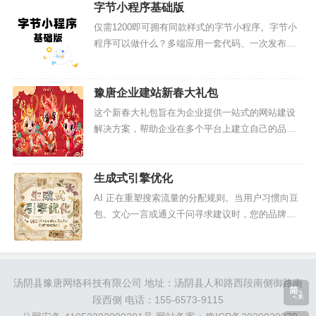
全的情况下10-...
字节小程序基础版
下拉二楼
仅需1200即可拥有同款样式的字节小程序。字节小
百度APP首页下拉进入二楼,方便用户快速使用服务类
程序可以做什么？多端应用一套代码、一次发布，
可以在字节跳动系APP上同时运用，让你可以快速
小程序
触达今日头条、抖音、西瓜视频等平台用户。全内
容挂载文章、视频、...
豫唐企业建站新春大礼包
我的
这个新春大礼包旨在为企业提供一站式的网站建设
"常用服务"展现推荐、历史，"我的小程序"展现关注过
解决方案，帮助企业在多个平台上建立自己的品牌
形象，提高品牌知名度和用户互动性。无论是在电
的小程序
脑端、手机端还是社交媒体平台，企业都可以通过
这个大礼包轻松搭建自己的...
生成式引擎优化
智能小程序中心
AI 正在重塑搜索流量的分配规则。当用户习惯向豆
可从"我的"入口进入，含搜索、榜单、推荐、分类等模
包、文心一言或通义千问寻求建议时，您的品牌能
否出现在 AI 的推荐名单中？豫唐网络推出 GEO
块。
（生成式引擎优化）服务，专为抢占下一代搜索红
利而生。我们通...
品牌支持
汤阴县豫唐网络科技有限公司 地址：汤阴县人和路西段南侧御路南
段西侧 电话：155-6573-9115