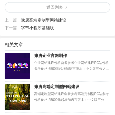
阿拉丁结果
返回列表
定制阿拉丁样式更加丰富，用户可在卡片上与智能小
上一篇：
豫唐高端定制型网站建设
程序进行简单交互
下一篇：
字节小程序基础版
智能小程序寻址单卡
相关文章
在百度APP搜索小程序完整名称时展现，排序受用户
豫唐企业官网制作
点击影响
企业网站建设价格套餐参考企业网站建设PC站价格
语音直达
参考价格:6500元起增加语言版本：中文版三分之一
收费增加手机版本：可选模板或者定制均可，价格
百度APP语音输入“小程序名称+小程序”，可直接打开
另议国内空间需要备案：免费协助一次，变更需要
收费制作周期：1...
豫唐高端定制型网站建设
智能小程序
高端定制型网站建设套餐参考高端定制型PC站参考
价格价格:25000元起增加语言版本：中文版三分之
多场景流量支持-固定入口
一收费增加手机版本：可选模板或者定制均可，价
格另议国内空间需要备案：免费制作周期：资料齐