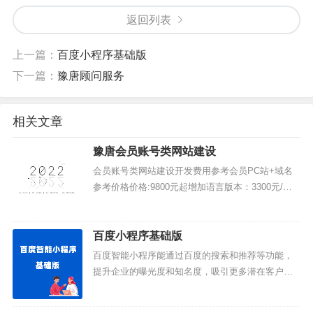
返回列表
上一篇：
百度小程序基础版
下一篇：
豫唐顾问服务
相关文章
豫唐会员账号类网站建设
会员账号类网站建设开发费用参考会员PC站+域名
参考价格价格:9800元起增加语言版本：3300元/版
增加手机版本：7000元国内空间需要备案：免费制
作周期：20天按实际情况定网站设计专业简洁，功
能布局...
百度小程序基础版
百度智能小程序能通过百度的搜索和推荐等功能，
提升企业的曝光度和知名度，吸引更多潜在客户。
还可以与百度的其他产品和服务进行深度整合，为
企业提供更全面的解决方案。产品价格1200元/1年