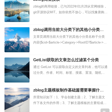
zblog的商用链接，已与2022年01月28从官网移除，
git开源协议MIT。如你依然不放心，可以找豫唐购买
授权服务。豫唐是zblog的指定授权商之一。Z-Blog
授权价格及服务支持版本授权许可：...
zblog调用当前大分类下的其他小分类名
称
文章页调用当前大分类下的其他小分类名称子分类
内容{$cid=$article->Category->RootID?$article->Ca
tegory->RootID:$art...
GetList获取的文章怎么过滤某个分类
通过 GetList 可以获取自定义的文章列表，他可以通
过分类、作者、时间、标签、搜索、置顶、随机等
等手段自由组合出你要的文章列表。过滤某个分类
的代码如下（为了更加方便使用，我把实例做了下
拆分处理）。...
zblog主题模板制作基础篇需要掌握什么
知识
所需知识如下：1、学会创建主题；2、了解主题文
件下各文件的作用；3、了解主题模板的主要组成页
面；4、学会调用主题的css、js等文件；5、学会调