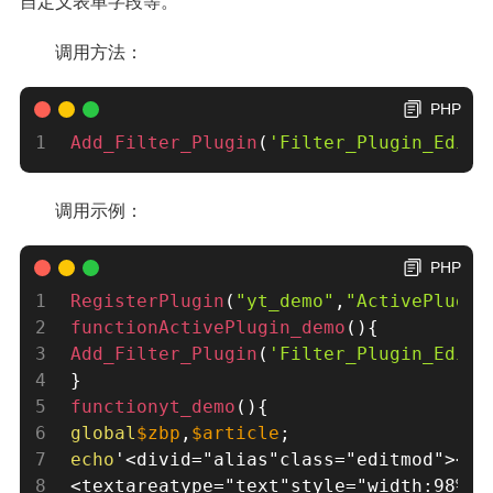
自定义表单字段等。
调用方法：
PHP
Add_Filter_Plugin
(
'Filter_Plugin_Edit_
调用示例：
PHP
RegisterPlugin
(
"yt_demo"
,
"ActivePlugin
functionActivePlugin_demo
(
)
{
Add_Filter_Plugin
(
'Filter_Plugin_Edit_
}
functionyt_demo
(
)
{
global
$zbp
,
$article
;
echo
'
<divid="alias"class="editmod">
<la
<textareatype="text"style="width:98%;m