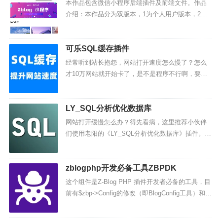
本作品包含微信小程序后端插件及前端文件。作品
介绍：本作品分为双版本，1为个人用户版本，2为
企业版本，区别在于企业版本可以在线发布文章
（均免费）。功能包含：扫码登陆、热门榜单、文
章评论、ad流量主、更多...
可乐SQL缓存插件
经常听到站长抱怨，网站打开速度怎么慢了？怎么
才10万网站就开始卡了，是不是程序不行啊，要怎
么办啊，静态插件哪个好？我要买一个。怎么说
呢？这都不是大问题，因为影响一个页面预览时间
的因素真的是太多了，众所...
LY_SQL分析优化数据库
网站打开缓慢怎么办？得先看病，这里推荐小伙伴
们使用老阳的《LY_SQL分析优化数据库》插件。开
启插件的时候会消耗一定的性能，在需要SQL分析
和优化的时候开启记录慢查询，再针对性的去处理
优化。快速明了的...
zblogphp开发必备工具ZBPDK
这个组件是Z-Blog PHP 插件开发者必备的工具，目
前有$zbp->Config的修改（即BlogConfig工具）和查
看插件接口（即PluginInterface）的功能。作用：Bl
ogC...