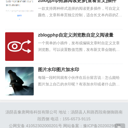
zblogphp拓源阅读更多[查看全文]插件
一款支持两种样式选择的阅读更多插件，可自定义
颜色，文章和单页独立控制，适合长文本内容的ZBl
og博客使用，拓源部分主题已集成该功能。插件前
端效果：...
zblogphp自定义浏览数自定义阅读量
一个简单的小插件，发布或编辑文章时自定义文章
浏览数。可以设置数值范围，发布新文章会随机设
置浏览数。没做也不打算做批量设置，需要批量设
置功能的建议选择其他同类插件。...
图片水印图片加水印
每隔一段时间就有小伙伴在后台留言说：怎么能给
图片加上自己的水印呢？有添加水印或者什么防盗
图的功能吗？怎么办怎么办？我们辛辛苦苦花时间
做的图片结果人家一秒就拿走了！！好着急啊！！
所以，为了防止再出现被盗...
汤阴县豫唐网络科技有限公司 地址：汤阴县人和路西段南侧御路南
段西侧 电话：155-6573-9115
公网安备 41052302000201号
网站备案：豫ICP备2020029879