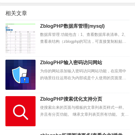
相关文章
ZblogPHP数据库管理(mysql)
数据库管理:功能包含：1、查看数据库表清单。2、
查看表结构（zblogphp的写法，可直接复制粘贴）
3、表备份4、表优化5、表修复...
ZblogPHP输入密码访问网站
为你的网站添加输入密码访问网站功能，在应用中
的场景往往运用在为内部或是个人使用的页面里
面，在访问的时候可以提示输入密码，做隐私保
护。不输入密码看不到任何内容当进入网站的时候
的效果展示...
ZblogPHP搜索优化支持分页
使搜索出来的页面与模板的文章列表页样式一样。
并且有分页功能。 继承文章列表页所有功能。 支持
按分类查找； 支持仅按标题或描述或内容搜索； 支
持搜索结果过滤掉某些分类。...